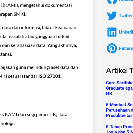
i (KAMI), mengetahui dokumentasi
erapan SMKI.
Twitter
 data dan informasi, faktor keamanan
Linked
 ada masalah atau gangguan terkait
 dan kerahasiaan data. Yang akhirnya,
Pinter
tansi.
ebijakan guna melindungi aset data dan
Artikel 
MKI sesuai standar
ISO 27001
.
Cara Sertifik
Graduate aga
HR
5 Manfaat Ser
Perusahaan 
s KAMI dari segi peran TIK, Tata
Produktivitas
nologi .
5 Tahap Prose
Jogja dan 5 M