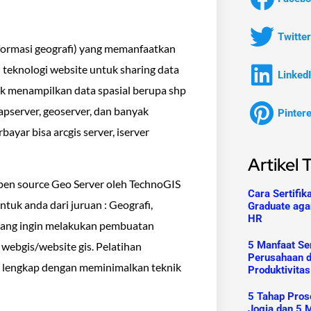
Twitter
nformasi geografi) yang memanfaatkan
 teknologi website untuk sharing data
Linked
tuk menampilkan data spasial berupa shp
pserver, geoserver, dan banyak
Pinter
ayar bisa arcgis server, iserver
Artikel 
pen source Geo Server oleh TechnoGIS
Cara Sertifik
ntuk anda dari juruan : Geografi,
Graduate aga
HR
 yang ingin melakukan pembuatan
5 Manfaat Ser
 webgis/website gis. Pelatihan
Perusahaan 
r lengkap dengan meminimalkan teknik
Produktivitas
5 Tahap Prose
Jogja dan 5 M