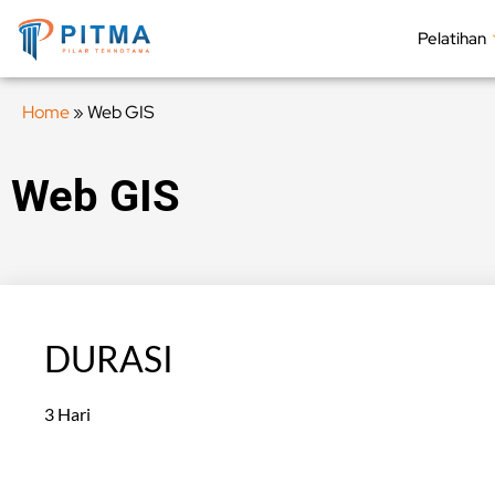
Pelatihan
Home
»
Web GIS
Web GIS
DURASI
3 Hari