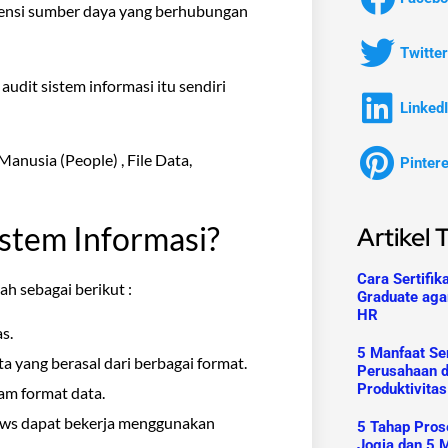
isiensi sumber daya yang berhubungan
Twitter
udit sistem informasi itu sendiri
Linked
anusia (People) , File Data,
Pinter
istem Informasi?
Artikel 
Cara Sertifik
ah sebagai berikut :
Graduate aga
HR
s.
5 Manfaat Ser
yang berasal dari berbagai format.
Perusahaan 
Produktivitas
m format data.
dows dapat bekerja menggunakan
5 Tahap Prose
Jogja dan 5 M