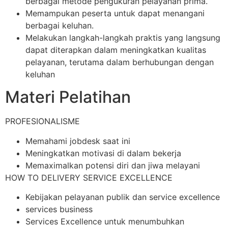
berbagai metode pengukuran pelayanan prima.
Memampukan peserta untuk dapat menangani
berbagai keluhan.
Melakukan langkah-langkah praktis yang langsung
dapat diterapkan dalam meningkatkan kualitas
pelayanan, terutama dalam berhubungan dengan
keluhan
Materi Pelatihan
PROFESIONALISME
Memahami jobdesk saat ini
Meningkatkan motivasi di dalam bekerja
Memaximalkan potensi diri dan jiwa melayani
HOW TO DELIVERY SERVICE EXCELLENCE
Kebijakan pelayanan publik dan service excellence
services business
Services Excellence untuk menumbuhkan