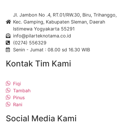
Jl. Jambon No .4, RT.01/RW.30, Biru, Trihanggo,
Kec. Gamping, Kabupaten Sleman, Daerah
Istimewa Yogyakarta 55291
info@pilarteknotama.co.id
(0274) 556329
Senin - Jumat : 08.00 sd 16.30 WIB
Kontak Tim Kami
Fiqi
Tambah
Pinus
Rani
Social Media Kami