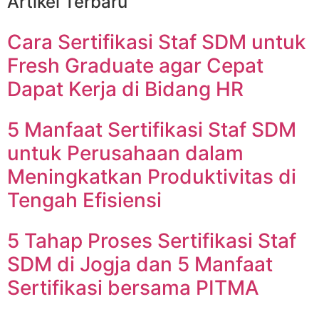
Artikel Terbaru
Cara Sertifikasi Staf SDM untuk
Fresh Graduate agar Cepat
Dapat Kerja di Bidang HR
5 Manfaat Sertifikasi Staf SDM
untuk Perusahaan dalam
Meningkatkan Produktivitas di
Tengah Efisiensi
5 Tahap Proses Sertifikasi Staf
SDM di Jogja dan 5 Manfaat
Sertifikasi bersama PITMA