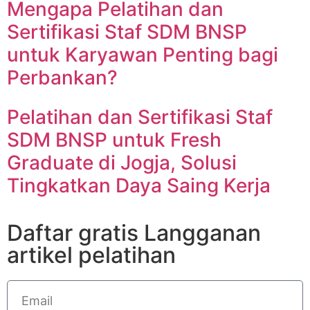
Mengapa Pelatihan dan
Sertifikasi Staf SDM BNSP
untuk Karyawan Penting bagi
Perbankan?
Pelatihan dan Sertifikasi Staf
SDM BNSP untuk Fresh
Graduate di Jogja, Solusi
Tingkatkan Daya Saing Kerja
Daftar gratis Langganan
artikel pelatihan