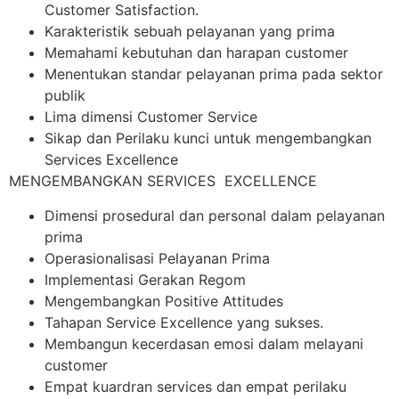
Customer Satisfaction.
Karakteristik sebuah pelayanan yang prima
Memahami kebutuhan dan harapan customer
Menentukan standar pelayanan prima pada sektor
publik
Lima dimensi Customer Service
Sikap dan Perilaku kunci untuk mengembangkan
Services Excellence
MENGEMBANGKAN SERVICES EXCELLENCE
Dimensi prosedural dan personal dalam pelayanan
prima
Operasionalisasi Pelayanan Prima
Implementasi Gerakan Regom
Mengembangkan Positive Attitudes
Tahapan Service Excellence yang sukses.
Membangun kecerdasan emosi dalam melayani
customer
Empat kuardran services dan empat perilaku