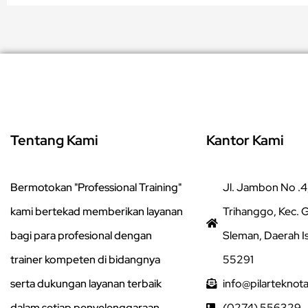
Tentang Kami
Kantor Kami
Bermotokan "Professional Training"
Jl. Jambon No .4,
kami bertekad memberikan layanan
Trihanggo, Kec.
bagi para profesional dengan
Sleman, Daerah I
trainer kompeten di bidangnya
55291
serta dukungan layanan terbaik
info@pilarteknot
dalam setiap penyelenggaraan
(0274) 556329