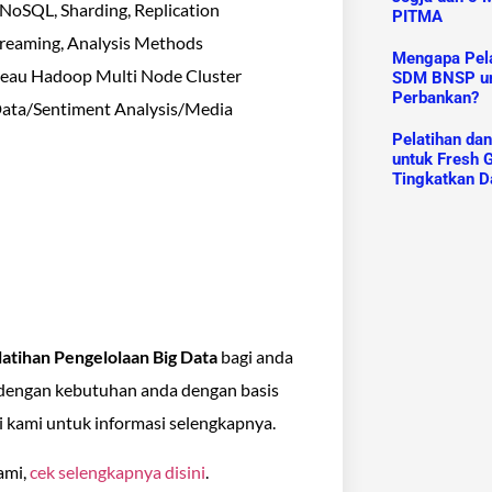
 NoSQL, Sharding, Replication
PITMA
reaming, Analysis Methods
Mengapa Pelat
bleau Hadoop Multi Node Cluster
SDM BNSP un
Perbankan?
Data/Sentiment Analysis/Media
Pelatihan da
untuk Fresh G
Tingkatkan D
atihan Pengelolaan Big Data
bagi anda
 dengan kebutuhan anda dengan basis
i kami untuk informasi selengkapnya.
ami,
cek selengkapnya disini
.