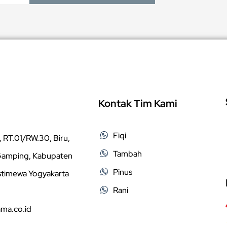
Kontak Tim Kami
Fiqi
 RT.01/RW.30, Biru,
Tambah
 Gamping, Kabupaten
Pinus
stimewa Yogyakarta
Rani
ama.co.id