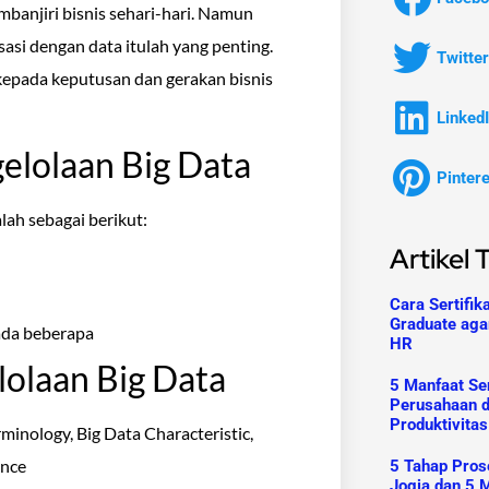
mbanjiri bisnis sehari-hari. Namun
asi dengan data itulah yang penting.
Twitter
kepada keputusan dan gerakan bisnis
Linked
elolaan Big Data
Pinter
lah sebagai berikut:
Artikel 
Cara Sertifik
Graduate aga
ada beberapa
HR
lolaan Big Data
5 Manfaat Ser
Perusahaan 
Produktivitas
minology, Big Data Characteristic,
ence
5 Tahap Prose
Jogja dan 5 M