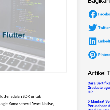
Bagikan 
Facebo
Twitter
Linked
Pinter
Artikel 
Cara Sertifik
Graduate aga
HR
 Flutter adalah SDK untuk
5 Manfaat Ser
gle. Sama seperti React Native,
Perusahaan 