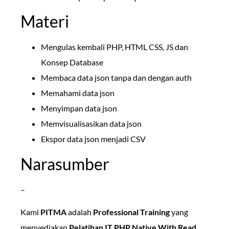
Materi
Mengulas kembali PHP, HTML CSS, JS dan
Konsep Database
Membaca data json tanpa dan dengan auth
Memahami data json
Menyimpan data json
Memvisualisasikan data json
Ekspor data json menjadi CSV
Narasumber
–
Kami
PITMA
adalah
Professional Training
yang
menyediakan
Pelatihan IT PHP Native With Read