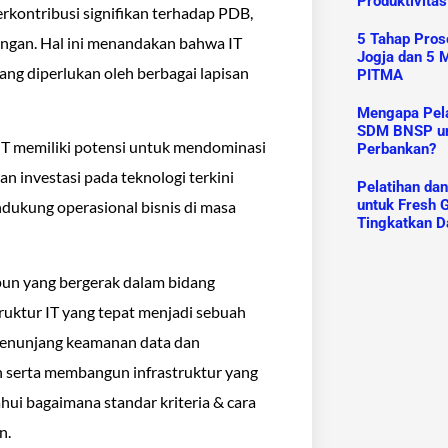
Produktivitas
kontribusi signifikan terhadap PDB,
5 Tahap Prose
angan. Hal ini menandakan bahwa IT
Jogja dan 5 M
ang diperlukan oleh berbagai lapisan
PITMA
Mengapa Pelat
SDM BNSP un
 IT memiliki potensi untuk mendominasi
Perbankan?
n investasi pada teknologi terkini
Pelatihan da
untuk Fresh G
dukung operasional bisnis di masa
Tingkatkan D
ipun yang bergerak dalam bidang
ruktur IT yang tepat menjadi sebuah
 menunjang keamanan data dan
h serta membangun infrastruktur yang
ahui bagaimana standar kriteria & cara
n.