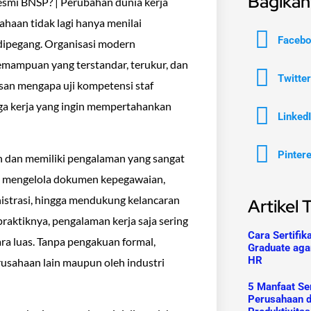
Bagikan 
esmi BNSP? | Perubahan dunia kerja
ahaan tidak lagi hanya menilai
Facebo
dipegang. Organisasi modern
emampuan yang terstandar, terukur, dan
Twitter
asan mengapa uji kompetensi staf
ga kerja yang ingin mempertahankan
Linked
Pinter
n dan memiliki pengalaman yang sangat
sa mengelola dokumen kepegawaian,
strasi, hingga mendukung kelancaran
Artikel 
aktiknya, pengalaman kerja saja sering
Cara Sertifik
ra luas. Tanpa pengakuan formal,
Graduate aga
HR
rusahaan lain maupun oleh industri
5 Manfaat Ser
Perusahaan 