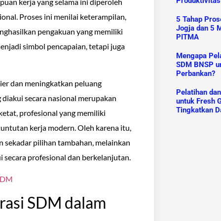
Produktivitas
puan kerja yang selama ini diperoleh
onal. Proses ini menilai keterampilan,
5 Tahap Prose
Jogja dan 5 M
enghasilkan pengakuan yang memiliki
PITMA
menjadi simbol pencapaian, tetapi juga
Mengapa Pelat
SDM BNSP un
Perbankan?
arier dan meningkatkan peluang
Pelatihan da
 diakui secara nasional merupakan
untuk Fresh G
Tingkatkan D
ketat, profesional yang memiliki
untutan kerja modern. Oleh karena itu,
n sekadar pilihan tambahan, melainkan
 secara profesional dan berkelanjutan.
 SDM
trasi SDM dalam