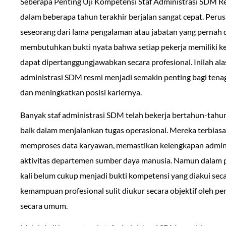
Seberapa Penting Uji Kompetensi Staf Administrasi SDM R
dalam beberapa tahun terakhir berjalan sangat cepat. Perus
seseorang dari lama pengalaman atau jabatan yang pernah 
membutuhkan bukti nyata bahwa setiap pekerja memiliki k
dapat dipertanggungjawabkan secara profesional. Inilah al
administrasi SDM resmi menjadi semakin penting bagi tena
dan meningkatkan posisi kariernya.
Banyak staf administrasi SDM telah bekerja bertahun-tahu
baik dalam menjalankan tugas operasional. Mereka terbia
memproses data karyawan, memastikan kelengkapan admini
aktivitas departemen sumber daya manusia. Namun dalam pr
kali belum cukup menjadi bukti kompetensi yang diakui seca
kemampuan profesional sulit diukur secara objektif oleh pe
secara umum.