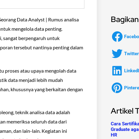
Bagikan 
eorang Data Analyst | Rumus analisa
untuk mengelola data penting.
Facebo
i, sangat berpengaruh untuk
poran tersebut nantinya penting dalam
Twitter
uatu proses atau upaya mengolah data
Linked
istik data menjadi lebih mudah
Pinter
lahan, khususnya yang berkaitan dengan
Artikel 
leong, teknik analisa data adalah
gan memeriksa seluruh data dari
Cara Sertifik
Graduate aga
aman, dan lain-lain. Kegiatan ini
HR