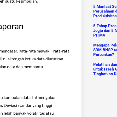
leh suatu kesimpulan.
5 Manfaat Ser
Perusahaan 
Produktivitas
aporan
5 Tahap Prose
Jogja dan 5 M
PITMA
Mengapa Pelat
SDM BNSP un
mendasar. Rata-rata mewakili rata-rata
Perbankan?
nilai tengah ketika data diurutkan.
Pelatihan da
ulan data dan membantu
untuk Fresh G
Tingkatkan D
atu kumpulan data. Ini mengukur
. Deviasi standar yang tinggi
lebih banyak volatilitas atau