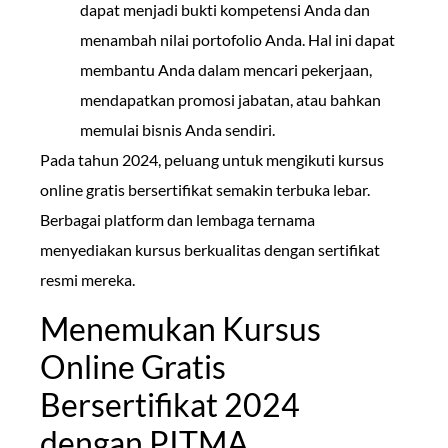
dapat menjadi bukti kompetensi Anda dan
menambah nilai portofolio Anda. Hal ini dapat
membantu Anda dalam mencari pekerjaan,
mendapatkan promosi jabatan, atau bahkan
memulai bisnis Anda sendiri.
Pada tahun 2024, peluang untuk mengikuti kursus
online gratis bersertifikat semakin terbuka lebar.
Berbagai platform dan lembaga ternama
menyediakan kursus berkualitas dengan sertifikat
resmi mereka.
Menemukan Kursus
Online Gratis
Bersertifikat 2024
dengan PITMA