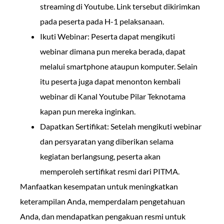
streaming di Youtube. Link tersebut dikirimkan
pada peserta pada H-1 pelaksanaan.
Ikuti Webinar: Peserta dapat mengikuti
webinar dimana pun mereka berada, dapat
melalui smartphone ataupun komputer. Selain
itu peserta juga dapat menonton kembali
webinar di Kanal Youtube Pilar Teknotama
kapan pun mereka inginkan.
Dapatkan Sertifikat: Setelah mengikuti webinar
dan persyaratan yang diberikan selama
kegiatan berlangsung, peserta akan
memperoleh sertifikat resmi dari PITMA.
Manfaatkan kesempatan untuk meningkatkan
keterampilan Anda, memperdalam pengetahuan
Anda, dan mendapatkan pengakuan resmi untuk