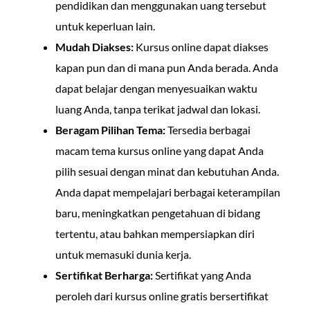
pendidikan dan menggunakan uang tersebut
untuk keperluan lain.
Mudah Diakses:
Kursus online dapat diakses
kapan pun dan di mana pun Anda berada. Anda
dapat belajar dengan menyesuaikan waktu
luang Anda, tanpa terikat jadwal dan lokasi.
Beragam Pilihan Tema:
Tersedia berbagai
macam tema kursus online yang dapat Anda
pilih sesuai dengan minat dan kebutuhan Anda.
Anda dapat mempelajari berbagai keterampilan
baru, meningkatkan pengetahuan di bidang
tertentu, atau bahkan mempersiapkan diri
untuk memasuki dunia kerja.
Sertifikat Berharga:
Sertifikat yang Anda
peroleh dari kursus online gratis bersertifikat