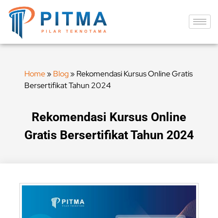
Home
»
Blog
»
Rekomendasi Kursus Online Gratis
Bersertifikat Tahun 2024
Rekomendasi Kursus Online
Gratis Bersertifikat Tahun 2024