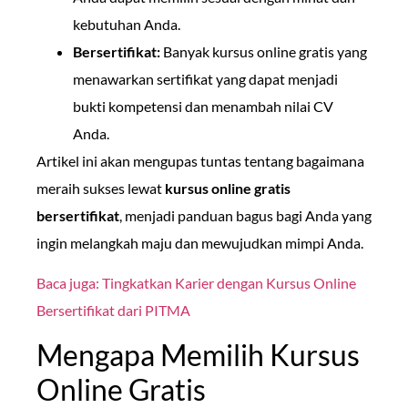
kebutuhan Anda.
Bersertifikat:
Banyak kursus online gratis yang
menawarkan sertifikat yang dapat menjadi
bukti kompetensi dan menambah nilai CV
Anda.
Artikel ini akan mengupas tuntas tentang bagaimana
meraih sukses lewat
kursus online gratis
bersertifikat
, menjadi panduan bagus bagi Anda yang
ingin melangkah maju dan mewujudkan mimpi Anda.
Baca juga: Tingkatkan Karier dengan Kursus Online
Bersertifikat dari PITMA
Mengapa Memilih Kursus
Online Gratis