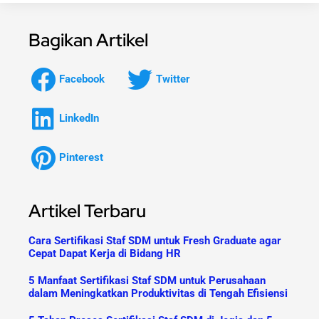
Bagikan Artikel
Facebook
Twitter
LinkedIn
Pinterest
Artikel Terbaru
Cara Sertifikasi Staf SDM untuk Fresh Graduate agar
Cepat Dapat Kerja di Bidang HR
5 Manfaat Sertifikasi Staf SDM untuk Perusahaan
dalam Meningkatkan Produktivitas di Tengah Efisiensi