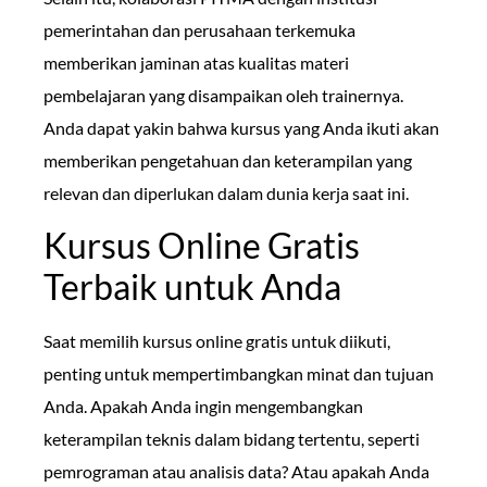
pemerintahan dan perusahaan terkemuka
memberikan jaminan atas kualitas materi
pembelajaran yang disampaikan oleh trainernya.
Anda dapat yakin bahwa kursus yang Anda ikuti akan
memberikan pengetahuan dan keterampilan yang
relevan dan diperlukan dalam dunia kerja saat ini.
Kursus Online Gratis
Terbaik untuk Anda
Saat memilih kursus online gratis untuk diikuti,
penting untuk mempertimbangkan minat dan tujuan
Anda. Apakah Anda ingin mengembangkan
keterampilan teknis dalam bidang tertentu, seperti
pemrograman atau analisis data? Atau apakah Anda