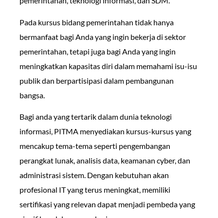
pemerintahan, teknologi informasi, dan SDM.
Pada kursus bidang pemerintahan tidak hanya
bermanfaat bagi Anda yang ingin bekerja di sektor
pemerintahan, tetapi juga bagi Anda yang ingin
meningkatkan kapasitas diri dalam memahami isu-isu
publik dan berpartisipasi dalam pembangunan
bangsa.
Bagi anda yang tertarik dalam dunia teknologi
informasi, PITMA menyediakan kursus-kursus yang
mencakup tema-tema seperti pengembangan
perangkat lunak, analisis data, keamanan cyber, dan
administrasi sistem. Dengan kebutuhan akan
profesional IT yang terus meningkat, memiliki
sertifikasi yang relevan dapat menjadi pembeda yang