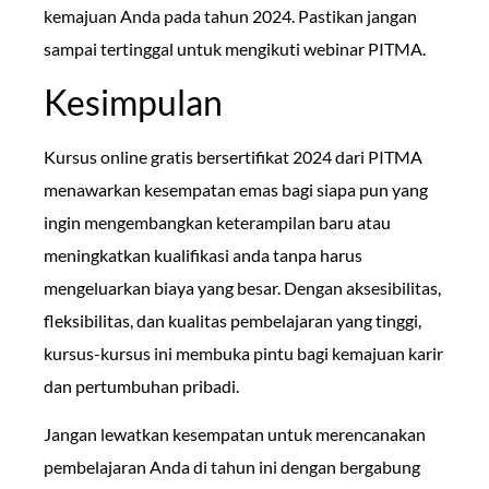
kemajuan Anda pada tahun 2024. Pastikan jangan
sampai tertinggal untuk mengikuti webinar PITMA.
Kesimpulan
Kursus online gratis bersertifikat 2024 dari PITMA
menawarkan kesempatan emas bagi siapa pun yang
ingin mengembangkan keterampilan baru atau
meningkatkan kualifikasi anda tanpa harus
mengeluarkan biaya yang besar. Dengan aksesibilitas,
fleksibilitas, dan kualitas pembelajaran yang tinggi,
kursus-kursus ini membuka pintu bagi kemajuan karir
dan pertumbuhan pribadi.
Jangan lewatkan kesempatan untuk merencanakan
pembelajaran Anda di tahun ini dengan bergabung