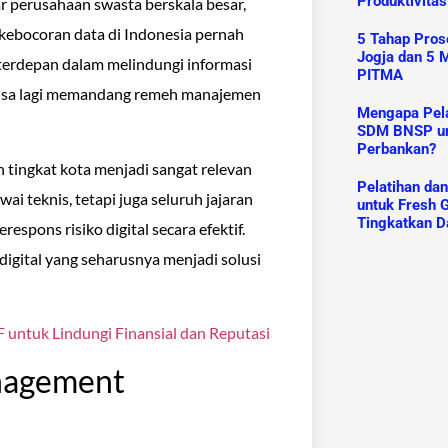
Produktivitas
r perusahaan swasta berskala besar,
 kebocoran data di Indonesia pernah
5 Tahap Prose
Jogja dan 5 M
terdepan dalam melindungi informasi
PITMA
 bisa lagi memandang remeh manajemen
Mengapa Pelat
SDM BNSP un
Perbankan?
 tingkat kota menjadi sangat relevan
Pelatihan da
i teknis, tetapi juga seluruh jajaran
untuk Fresh G
Tingkatkan D
spons risiko digital secara efektif.
igital yang seharusnya menjadi solusi
 untuk Lindungi Finansial dan Reputasi
anagement