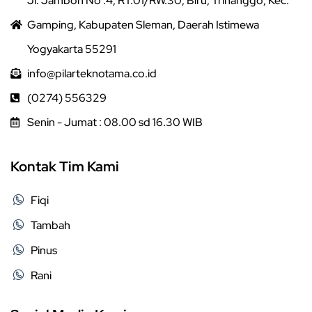
Jl. Jambon No .4, RT.01/RW.30, Biru, Trihanggo, Kec.
Gamping, Kabupaten Sleman, Daerah Istimewa
Yogyakarta 55291
info@pilarteknotama.co.id
(0274) 556329
Senin - Jumat : 08.00 sd 16.30 WIB
Kontak Tim Kami
Fiqi
Tambah
Pinus
Rani