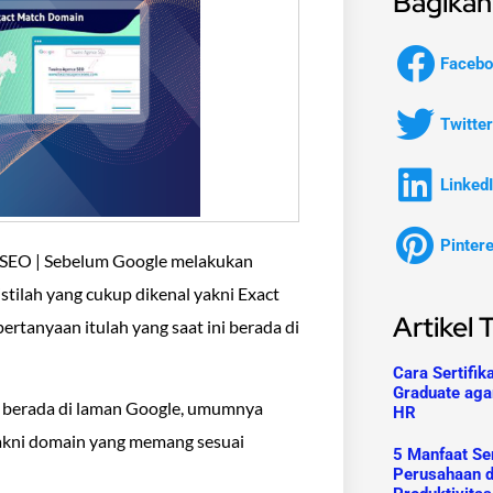
Bagikan 
Facebo
Twitter
Linked
Pinter
k SEO | Sebelum Google melakukan
stilah yang cukup dikenal yakni Exact
Artikel 
rtanyaan itulah yang saat ini berada di
Cara Sertifik
Graduate aga
a berada di laman Google, umumnya
HR
akni domain yang memang sesuai
5 Manfaat Ser
Perusahaan 