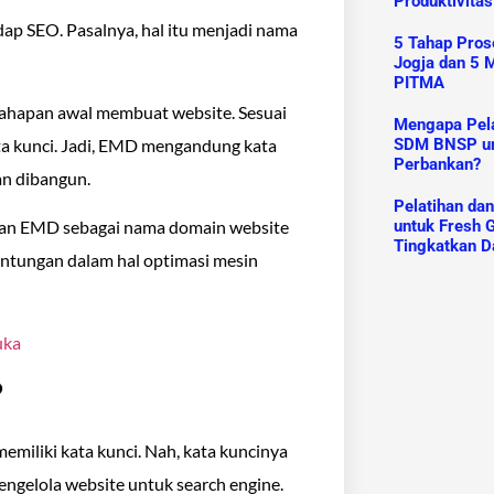
Produktivitas
ap SEO. Pasalnya, hal itu menjadi nama
5 Tahap Prose
Jogja dan 5 M
PITMA
 tahapan awal membuat website. Sesuai
Mengapa Pelat
a kunci. Jadi, EMD mengandung kata
SDM BNSP un
Perbankan?
an dibangun.
Pelatihan da
kan EMD sebagai nama domain website
untuk Fresh G
Tingkatkan D
untungan dalam hal optimasi mesin
uka
?
iliki kata kunci. Nah, kata kuncinya
ngelola website untuk search engine.