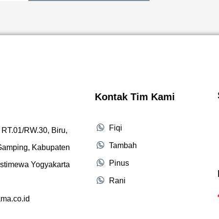
Kontak Tim Kami
Fiqi
 RT.01/RW.30, Biru,
Tambah
 Gamping, Kabupaten
Pinus
Istimewa Yogyakarta
Rani
ama.co.id