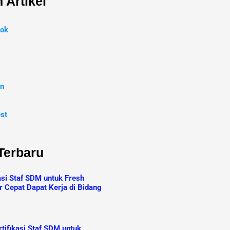
 Artikel
ok
In
est
 Terbaru
asi Staf SDM untuk Fresh
r Cepat Dapat Kerja di Bidang
tifikasi Staf SDM untuk