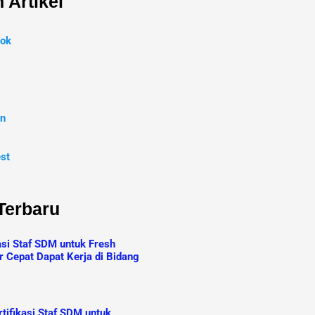
 Artikel
ok
In
est
 Terbaru
asi Staf SDM untuk Fresh
r Cepat Dapat Kerja di Bidang
tifikasi Staf SDM untuk