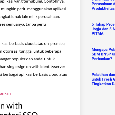
aplikasi yang terhubung. Contohnya,
Perusahaan 
r mungkin perlu menggunakan aplikasi
Produktivitas
ngkat lunak lain milik perusahaan.
ses semuanya, tanpa perlu
5 Tahap Prose
Jogja dan 5 M
PITMA
asi berbasis cloud atau on-premise,
Mengapa Pelat
n otorisasi tunggal untuk beberapa
SDM BNSP un
 sangat populer dan andal untuk
Perbankan?
an single sign on with identityserver
 berbagai aplikasi berbasis cloud atau
Pelatihan da
untuk Fresh G
Tingkatkan D
bankan
On with