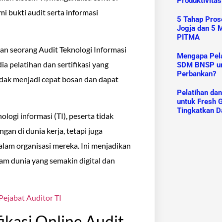
Produktivitas
 bukti audit serta informasi
5 Tahap Prose
Jogja dan 5 M
PITMA
 seorang Audit Teknologi Informasi
Mengapa Pelat
a pelatihan dan sertifikasi yang
SDM BNSP un
Perbankan?
dak menjadi cepat bosan dan dapat
Pelatihan da
untuk Fresh G
Tingkatkan D
ologi informasi (TI), peserta tidak
n di dunia kerja, tetapi juga
alam organisasi mereka. Ini menjadikan
lam dunia yang semakin digital dan
 Pejabat Auditor TI
ikasi Online Audit