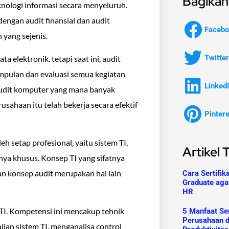
Bagikan 
nologi informasi secara menyeluruh.
dengan audit finansial dan audit
Facebo
 yang sejenis.
Twitter
a elektronik. tetapi saat ini, audit
mpulan dan evaluasi semua kegiatan
Linked
 audit komputer yang mana banyak
sahaan itu telah bekerja secara efektif
Pinter
h setap profesional, yaitu sistem TI,
Artikel 
tnya khusus. Konsep TI yang sifatnya
dan konsep audit merupakan hal lain
Cara Sertifik
Graduate aga
HR
TI. Kompetensi ini mencakup tehnik
5 Manfaat Ser
Perusahaan 
ian sistem TI, menganalisa control