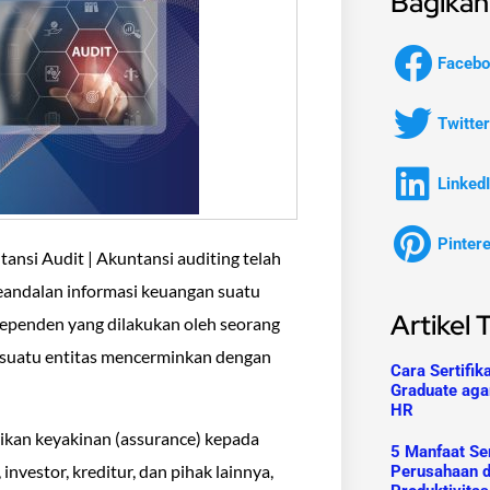
Bagikan 
Facebo
Twitter
Linked
Pinter
nsi Audit | Akuntansi auditing telah
eandalan informasi keuangan suatu
Artikel 
dependen yang dilakukan oleh seorang
 suatu entitas mencerminkan dengan
Cara Sertifik
Graduate aga
HR
ikan keyakinan (assurance) kepada
5 Manfaat Ser
nvestor, kreditur, dan pihak lainnya,
Perusahaan 