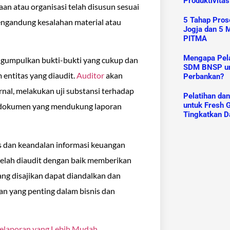
Produktivitas
an atau organisasi telah disusun sesuai
5 Tahap Prose
engandung kesalahan material atau
Jogja dan 5 M
PITMA
Mengapa Pelat
ngumpulkan bukti-bukti yang cukup dan
SDM BNSP un
 entitas yang diaudit.
Auditor
akan
Perbankan?
nal, melakukan uji substansi terhadap
Pelatihan da
untuk Fresh G
n dokumen yang mendukung laporan
Tingkatkan D
as dan keandalan informasi keuangan
telah diaudit dengan baik memberikan
ng disajikan dapat diandalkan dan
n yang penting dalam bisnis dan
Pelaporan yang Lebih Mudah