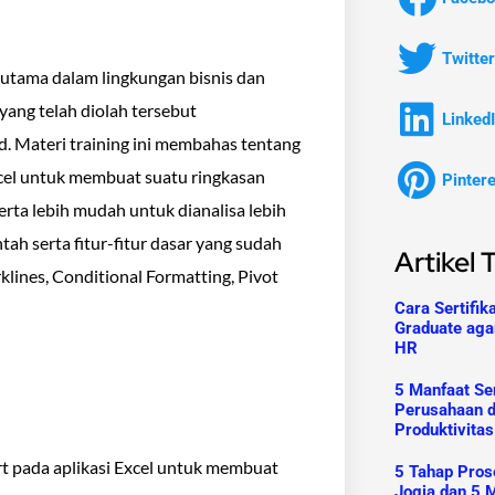
Twitter
erutama dalam lingkungan bisnis dan
ang telah diolah tersebut
Linked
. Materi training ini membahas tentang
cel untuk membuat suatu ringkasan
Pinter
serta lebih mudah untuk dianalisa lebih
ah serta fitur-fitur dasar yang sudah
Artikel 
rklines, Conditional Formatting, Pivot
Cara Sertifik
Graduate aga
HR
5 Manfaat Ser
Perusahaan 
Produktivitas
 pada aplikasi Excel untuk membuat
5 Tahap Prose
Jogja dan 5 M