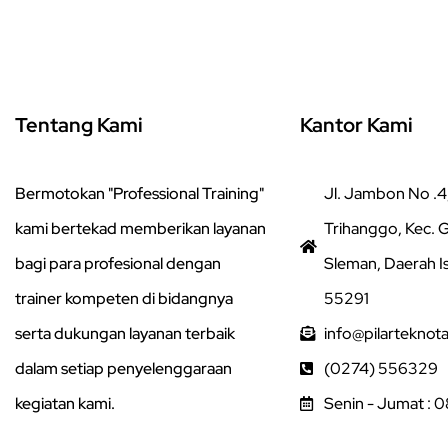
Tentang Kami
Kantor Kami
Bermotokan "Professional Training"
Jl. Jambon No .4,
kami bertekad memberikan layanan
Trihanggo, Kec.
bagi para profesional dengan
Sleman, Daerah I
trainer kompeten di bidangnya
55291
serta dukungan layanan terbaik
info@pilarteknot
dalam setiap penyelenggaraan
(0274) 556329
kegiatan kami.
Senin - Jumat : 