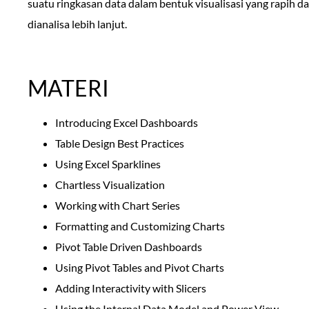
suatu ringkasan data dalam bentuk visualisasi yang rapih d
dianalisa lebih lanjut.
MATERI
Introducing Excel Dashboards
Table Design Best Practices
Using Excel Sparklines
Chartless Visualization
Working with Chart Series
Formatting and Customizing Charts
Pivot Table Driven Dashboards
Using Pivot Tables and Pivot Charts
Adding Interactivity with Slicers
Using the Internal Data Model and Power View