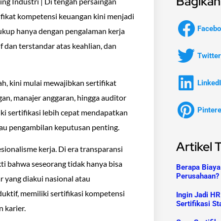
Bagikan 
ng Industri | Di tengah persaingan
tifikat kompetensi keuangan kini menjadi
Facebo
cukup hanya dengan pengalaman kerja
 dan terstandar atas keahlian, dan
Twitter
, kini mulai mewajibkan sertifikat
Linked
ngan, manajer anggaran, hingga auditor
Pinter
ki sertifikasi lebih cepat mendapatkan
tau pengambilan keputusan penting.
Artikel 
esionalisme kerja. Di era transparansi
ukti bahwa seseorang tidak hanya bisa
Berapa Biaya 
Perusahaan? 
 yang diakui nasional atau
uktif, memiliki sertifikasi kompetensi
Ingin Jadi HR
Sertifikasi 
 karier.