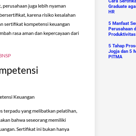
Cara Sertifik
t, perusahaan juga lebih nyaman
Graduate aga
HR
sertifikat, karena risiko kesalahan
5 Manfaat Ser
nan sertifikat kompetensi keuangan
Perusahaan 
nambah rasa aman dan kepercayaan dari
Produktivitas
5 Tahap Prose
Jogja dan 5 M
i BNSP
PITMA
ompetensi
s terpadu yang melibatkan pelatihan,
atakan bahwa seseorang memiliki
angan. Sertifikat ini bukan hanya