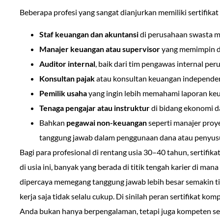
Beberapa profesi yang sangat dianjurkan memiliki sertifikat i
Staf keuangan dan akuntansi
di perusahaan swasta m
Manajer keuangan atau supervisor
yang memimpin di
Auditor internal
, baik dari tim pengawas internal pe
Konsultan pajak
atau konsultan keuangan independe
Pemilik usaha
yang ingin lebih memahami laporan keu
Tenaga pengajar atau instruktur
di bidang ekonomi d
Bahkan
pegawai non-keuangan
seperti manajer proye
tanggung jawab dalam penggunaan dana atau penyusu
Bagi para profesional di rentang usia 30–40 tahun, sertifika
di usia ini, banyak yang berada di titik tengah karier di man
dipercaya memegang tanggung jawab lebih besar semakin t
kerja saja tidak selalu cukup. Di sinilah peran sertifikat ko
Anda bukan hanya berpengalaman, tetapi juga kompeten sec