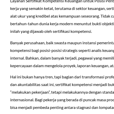
Layanan Sertifikat Kompetensi Keuangan untuk Posisi Penti
kerja yang semakin ketat, terutama di sektor keuangan, ser
alat ukur yang kredibel atas kemampuan seseorang. Tidak 
bertahun-tahun dunia kerja modern menuntut bukti objektif
inilah yang dijawab oleh sertifikasi kompetensi.
Banyak perusahaan, baik swasta maupun instansi pemerintah
kompetensi bagi posisi-posisi strategis seperti analis keua
internal. Bahkan, dalam banyak terjadi, pegawai yang memili
kepercayaan dalam mengelola proyek, laporan keuangan, a
Hal ini bukan hanya tren, tapi bagian dari transformasi prof
dan akuntabilitas saat ini, sertifikat kompetensi menjadi b
“melakukan pekerjaan”, tetapi melakukannya dengan standar
internasional. Bagi pekerja yang berada di puncak masa prod
bisa menjadi pembeda penting antara stagnasi dan lompatan