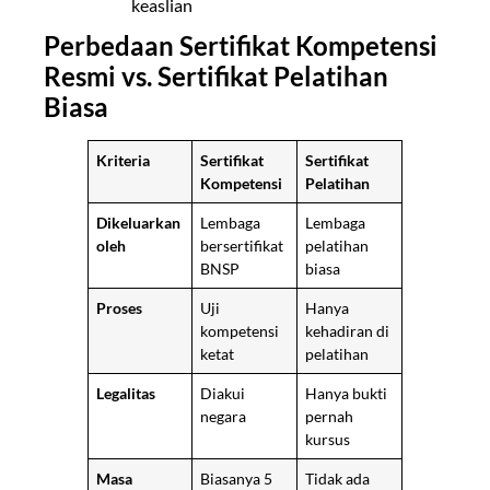
keaslian
Perbedaan Sertifikat Kompetensi
Resmi vs. Sertifikat Pelatihan
Biasa
Kriteria
Sertifikat
Sertifikat
Kompetensi
Pelatihan
Dikeluarkan
Lembaga
Lembaga
oleh
bersertifikat
pelatihan
BNSP
biasa
Proses
Uji
Hanya
kompetensi
kehadiran di
ketat
pelatihan
Legalitas
Diakui
Hanya bukti
negara
pernah
kursus
Masa
Biasanya 5
Tidak ada