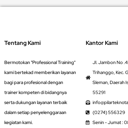
Tentang Kami
Kantor Kami
Bermotokan "Professional Training"
Jl. Jambon No .4,
kami bertekad memberikan layanan
Trihanggo, Kec.
bagi para profesional dengan
Sleman, Daerah I
trainer kompeten di bidangnya
55291
serta dukungan layanan terbaik
info@pilarteknot
dalam setiap penyelenggaraan
(0274) 556329
kegiatan kami.
Senin - Jumat : 