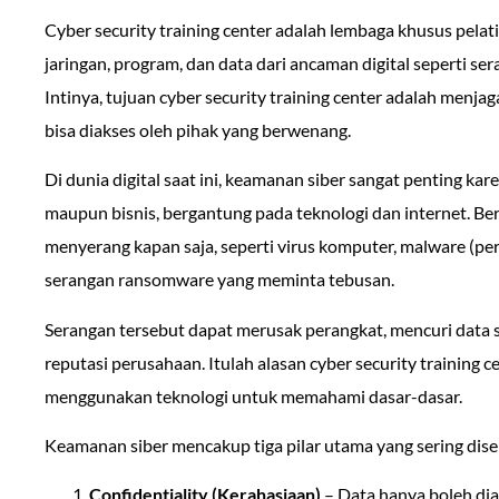
Cyber security training center adalah lembaga khusus pela
jaringan, program, dan data dari ancaman digital seperti ser
Intinya, tujuan cyber security training center adalah menja
bisa diakses oleh pihak yang berwenang.
Di dunia digital saat ini, keamanan siber sangat penting kar
maupun bisnis, bergantung pada teknologi dan internet. Be
menyerang kapan saja, seperti virus komputer, malware (pe
serangan ransomware yang meminta tebusan.
Serangan tersebut dapat merusak perangkat, mencuri data 
reputasi perusahaan. Itulah alasan cyber security training c
menggunakan teknologi untuk memahami dasar-dasar.
Keamanan siber mencakup tiga pilar utama yang sering dis
Confidentiality (Kerahasiaan)
– Data hanya boleh diak