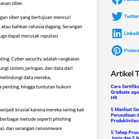
nan siber.
Twitter
ngan siber yang bertujuan mencuri
n, atau bahkan rahasia dagang. Serangan
Linked
 juga dapat merusak reputasi
Pinter
ting. Cyber security adalah rangkaian
ngi sistem, jaringan, dan data dari
Artikel 
 melindungi data mereka,
ta penting, hingga tuntutan hukum
Cara Sertifik
Graduate aga
HR
njadi krusial karena mereka sering kali
5 Manfaat Ser
Perusahaan 
berbagai metode seperti phishing
Produktivitas
ya), dan serangan ransomware
5 Tahap Prose
Jogja dan 5 M