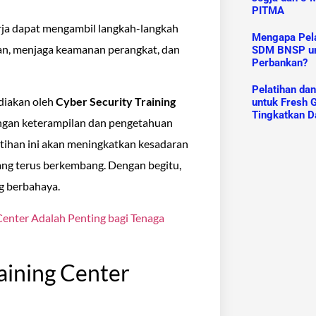
PITMA
rja dapat mengambil langkah-langkah
Mengapa Pelat
an, menjaga keamanan perangkat, dan
SDM BNSP un
Perbankan?
Pelatihan da
ediakan oleh
Cyber Security Training
untuk Fresh G
Tingkatkan D
engan keterampilan dan pengetahuan
atihan ini akan meningkatkan kesadaran
ang terus berkembang. Dengan begitu,
ng berbahaya.
 Center Adalah Penting bagi Tenaga
aining Center