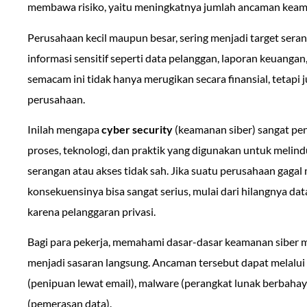
membawa risiko, yaitu meningkatnya jumlah ancaman keama
Perusahaan kecil maupun besar, sering menjadi target sera
informasi sensitif seperti data pelanggan, laporan keuanga
semacam ini tidak hanya merugikan secara finansial, tetapi
perusahaan.
Inilah mengapa
cyber security
(keamanan siber) sangat pen
proses, teknologi, dan praktik yang digunakan untuk melindu
serangan atau akses tidak sah. Jika suatu perusahaan gagal
konsekuensinya bisa sangat serius, mulai dari hilangnya da
karena pelanggaran privasi.
Bagi para pekerja, memahami dasar-dasar keamanan siber me
menjadi sasaran langsung. Ancaman tersebut dapat melalui 
(penipuan lewat email), malware (perangkat lunak berbaha
(pemerasan data).