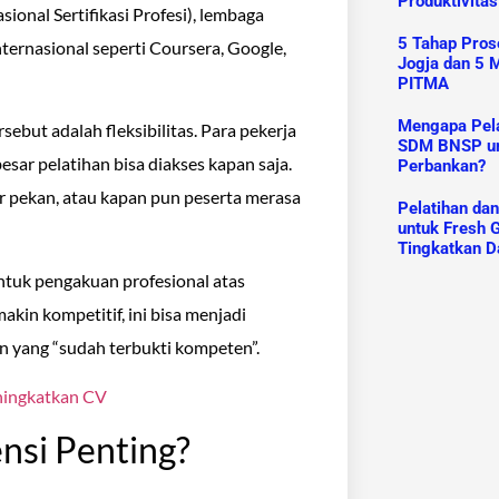
Produktivitas
sional Sertifikasi Profesi), lembaga
5 Tahap Prose
nternasional seperti Coursera, Google,
Jogja dan 5 M
PITMA
Mengapa Pelat
sebut adalah fleksibilitas. Para pekerja
SDM BNSP un
sar pelatihan bisa diakses kapan saja.
Perbankan?
ir pekan, atau kapan pun peserta merasa
Pelatihan da
untuk Fresh G
Tingkatkan D
bentuk pengakuan profesional atas
kin kompetitif, ini bisa menjadi
 yang “sudah terbukti kompeten”.
eningkatkan CV
nsi Penting?