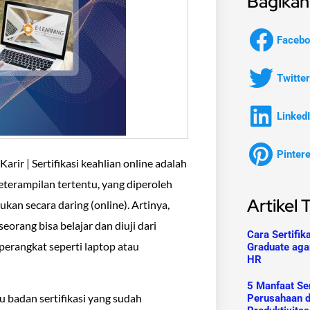
Bagikan 
Facebo
Twitter
Linked
Pinter
rir | Sertifikasi keahlian online adalah
terampilan tertentu, yang diperoleh
Artikel 
ukan secara daring (online). Artinya,
eorang bisa belajar dan diuji dari
Cara Sertifik
perangkat seperti laptop atau
Graduate aga
HR
5 Manfaat Ser
au badan sertifikasi yang sudah
Perusahaan 