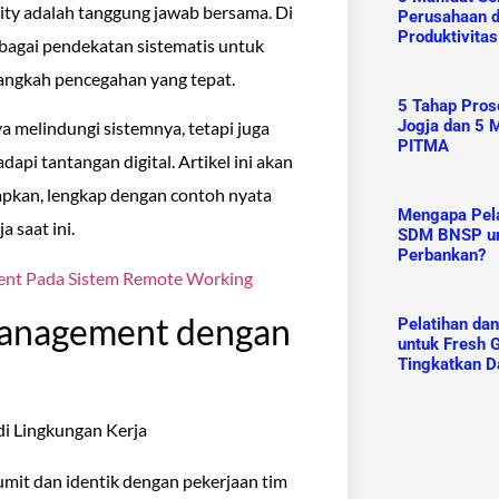
ity adalah tanggung jawab bersama. Di
Perusahaan 
Produktivitas
ebagai pendekatan sistematis untuk
angkah pencegahan yang tepat.
5 Tahap Prose
Jogja dan 5 M
a melindungi sistemnya, tetapi juga
PITMA
pi tantangan digital. Artikel ini akan
apkan, lengkap dengan contoh nyata
Mengapa Pelat
 saat ini.
SDM BNSP un
Perbankan?
ent Pada Sistem Remote Working
anagement dengan
Pelatihan da
untuk Fresh G
Tingkatkan D
rumit dan identik dengan pekerjaan tim