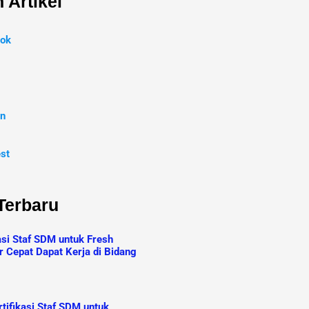
 Artikel
ok
In
est
 Terbaru
asi Staf SDM untuk Fresh
r Cepat Dapat Kerja di Bidang
tifikasi Staf SDM untuk