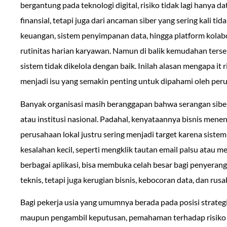
bergantung pada teknologi digital, risiko tidak lagi hanya d
finansial, tetapi juga dari ancaman siber yang sering kali tidak
keuangan, sistem penyimpanan data, hingga platform kolabo
rutinitas harian karyawan. Namun di balik kemudahan terseb
sistem tidak dikelola dengan baik. Inilah alasan mengapa it
menjadi isu yang semakin penting untuk dipahami oleh peru
Banyak organisasi masih beranggapan bahwa serangan sib
atau institusi nasional. Padahal, kenyataannya bisnis mene
perusahaan lokal justru sering menjadi target karena sistem
kesalahan kecil, seperti mengklik tautan email palsu atau
berbagai aplikasi, bisa membuka celah besar bagi penyer
teknis, tetapi juga kerugian bisnis, kebocoran data, dan ru
Bagi pekerja usia yang umumnya berada pada posisi strategis
maupun pengambil keputusan, pemahaman terhadap risiko t