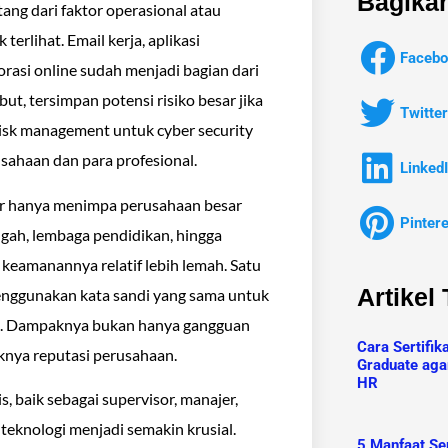
Bagikan
atang dari faktor operasional atau
 terlihat. Email kerja, aplikasi
Facebo
rasi online sudah menjadi bagian dari
ut, tersimpan potensi risiko besar jika
Twitter
 risk management untuk cyber security
sahaan dan para profesional.
Linked
er hanya menimpa perusahaan besar
Pinter
ngah, lembaga pendidikan, hingga
 keamanannya relatif lebih lemah. Satu
Artikel
 menggunakan kata sandi yang sama untuk
ang. Dampaknya bukan hanya gangguan
Cara Sertifik
saknya reputasi perusahaan.
Graduate aga
HR
, baik sebagai supervisor, manajer,
eknologi menjadi semakin krusial.
5 Manfaat Ser