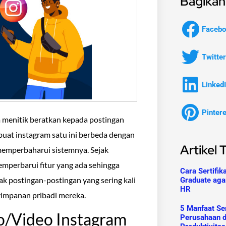
Bagikan 
Facebo
Twitter
Linked
Pinter
menitik beratkan kepada postingan
uat instagram satu ini berbeda dengan
Artikel 
 memperbaharui sistemnya. Sejak
mperbarui fitur yang ada sehingga
Cara Sertifik
yak postingan-postingan yang sering kali
Graduate aga
HR
impanan pribadi mereka.
5 Manfaat Ser
/Video Instagram
Perusahaan 