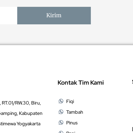
Kirim
Kontak Tim Kami
Fiqi
 RT.01/RW.30, Biru,
Tambah
 Gamping, Kabupaten
Pinus
stimewa Yogyakarta