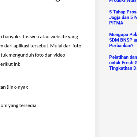
Produktivitas
5 Tahap Prose
Jogja dan 5 M
PITMA
Mengapa Pelat
h banyak situs web atau website yang
SDM BNSP un
ari aplikasi tersebut. Mulai dari foto,
Perbankan?
ntuk mengunduh foto dan video
Pelatihan da
untuk Fresh G
ikut ini:
Tingkatkan D
an (link-nya);
olom yang tersedia;