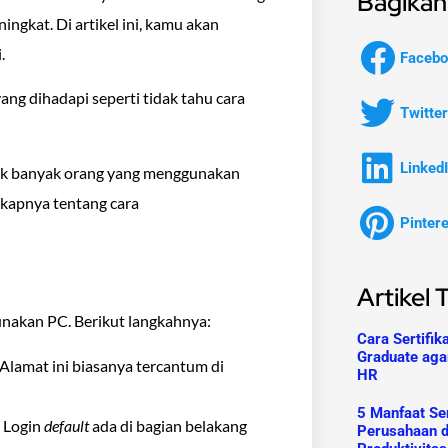
Bagikan 
gkat. Di artikel ini, kamu akan
.
Facebo
ng dihadapi seperti tidak tahu cara
Twitter
Linked
dak banyak orang yang menggunakan
gkapnya tentang cara
Pinter
Artikel 
akan PC. Berikut langkahnya:
Cara Sertifik
Graduate aga
 Alamat ini biasanya tercantum di
HR
5 Manfaat Ser
. Login
default
ada di bagian belakang
Perusahaan 