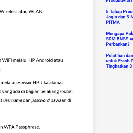
Produktivitas
nu Wireless atau WLAN.
5 Tahap Prose
Jogja dan 5 M
PITMA
Mengapa Pelat
SDM BNSP un
Perbankan?
Pelatihan da
d
WiFi melalui HP Android atau
untuk Fresh G
Tingkatkan D
:
 melalui
browser
HP. Jika alamat
lt yang ada di bagian belakang
router
.
at
username
dan
password
bawaan di
kan WPA Passphrase.