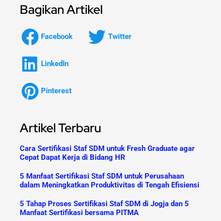
Bagikan Artikel
Facebook
Twitter
LinkedIn
Pinterest
Artikel Terbaru
Cara Sertifikasi Staf SDM untuk Fresh Graduate agar
Cepat Dapat Kerja di Bidang HR
5 Manfaat Sertifikasi Staf SDM untuk Perusahaan
dalam Meningkatkan Produktivitas di Tengah Efisiensi
5 Tahap Proses Sertifikasi Staf SDM di Jogja dan 5
Manfaat Sertifikasi bersama PITMA