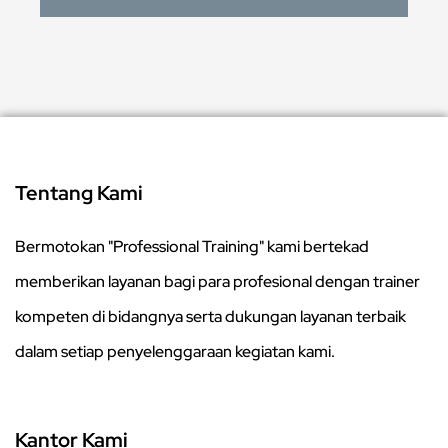
Tentang Kami
Bermotokan "Professional Training" kami bertekad
memberikan layanan bagi para profesional dengan trainer
kompeten di bidangnya serta dukungan layanan terbaik
dalam setiap penyelenggaraan kegiatan kami.
Kantor Kami