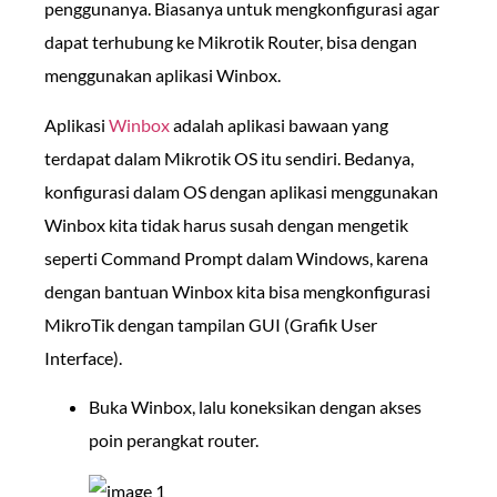
penggunanya. Biasanya untuk mengkonfigurasi agar
dapat terhubung ke Mikrotik Router, bisa dengan
menggunakan aplikasi Winbox.
Aplikasi
Winbox
adalah aplikasi bawaan yang
terdapat dalam Mikrotik OS itu sendiri. Bedanya,
konfigurasi dalam OS dengan aplikasi menggunakan
Winbox kita tidak harus susah dengan mengetik
seperti Command Prompt dalam Windows, karena
dengan bantuan Winbox kita bisa mengkonfigurasi
MikroTik dengan tampilan GUI (Grafik User
Interface).
Buka Winbox, lalu koneksikan dengan akses
poin perangkat router.