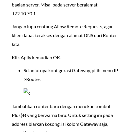
bagian server. Misal pada server beralamat
172.10.70.1.
Jangan lupa centang Allow Remote Requests, agar
klien dapat terakses dengan alamat DNS dari Router
kita.
Klik Aplly kemudian OK.
Selanjutnya konfigurasi Gateway, pilih menu IP-
>Routes
Tambahkan router baru dengan menekan tombol
Plus(+) yang berwarna biru. Untuk setting ini pada
address biarkan kosong, isi kolom Gateway saja,