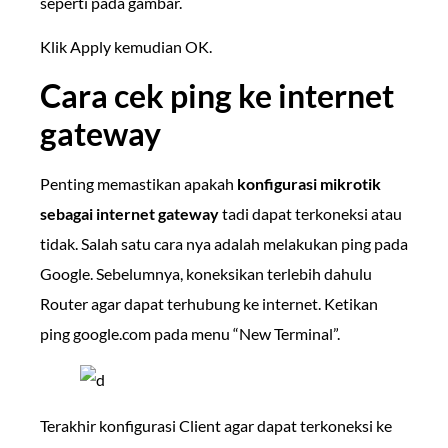
seperti pada gambar.
Klik Apply kemudian OK.
Cara cek ping ke internet
gateway
Penting memastikan apakah
konfigurasi mikrotik
sebagai internet gateway
tadi dapat terkoneksi atau
tidak. Salah satu cara nya adalah melakukan ping pada
Google. Sebelumnya, koneksikan terlebih dahulu
Router agar dapat terhubung ke internet. Ketikan
ping google.com pada menu “New Terminal”.
Terakhir konfigurasi Client agar dapat terkoneksi ke