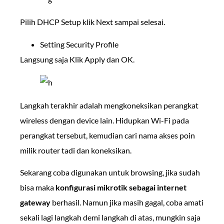
Pilih DHCP Setup klik Next sampai selesai.
Setting Security Profile
Langsung saja Klik Apply dan OK.
Langkah terakhir adalah mengkoneksikan perangkat
wireless dengan device lain. Hidupkan Wi-Fi pada
perangkat tersebut, kemudian cari nama akses poin
milik router tadi dan koneksikan.
Sekarang coba digunakan untuk browsing, jika sudah
bisa maka
konfigurasi mikrotik sebagai internet
gateway
berhasil. Namun jika masih gagal, coba amati
sekali lagi langkah demi langkah di atas, mungkin saja