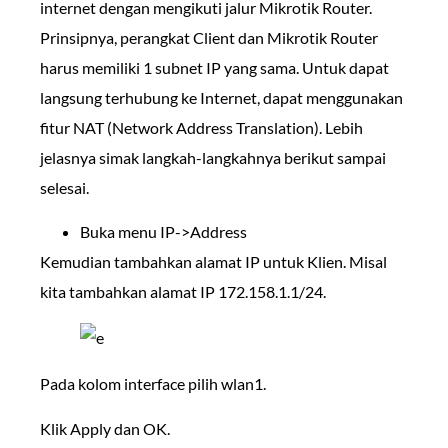
internet dengan mengikuti jalur Mikrotik Router.
Prinsipnya, perangkat Client dan Mikrotik Router
harus memiliki 1 subnet IP yang sama. Untuk dapat
langsung terhubung ke Internet, dapat menggunakan
fitur NAT (Network Address Translation). Lebih
jelasnya simak langkah-langkahnya berikut sampai
selesai.
Buka menu IP->Address
Kemudian tambahkan alamat IP untuk Klien. Misal
kita tambahkan alamat IP 172.158.1.1/24.
Pada kolom interface pilih wlan1.
Klik Apply dan OK.