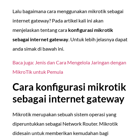
Lalu bagaimana cara menggunakan mikrotik sebagai
internet gateway? Pada artikel kali ini akan
menjelaskan tentang cara
konfigurasi mikrotik
sebagai internet gateway
. Untuk lebih jelasnya dapat
anda simak di bawah ini.
Baca juga: Jenis dan Cara Mengelola Jaringan dengan
MikroTik untuk Pemula
Cara konfigurasi mikrotik
sebagai internet gateway
Mikrotik merupakan sebuah sistem operasi yang
diperuntukkan sebagai Network Router. Mikrotik
didesain untuk memberikan kemudahan bagi