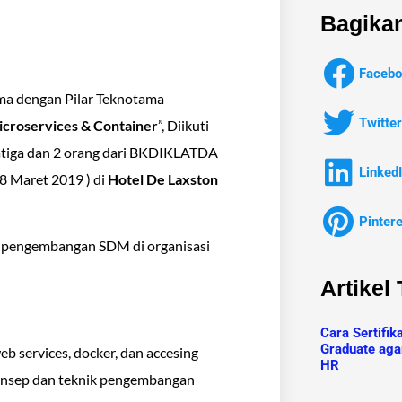
Bagikan
Facebo
a dengan Pilar Teknotama
Twitter
icroservices & Container
”, Diikuti
atiga dan 2 orang dari BKDIKLATDA
Linked
28 Maret 2019 ) di
Hotel De Laxston
Pinter
an pengembangan SDM di organisasi
Artikel
Cara Sertifik
Graduate aga
web services, docker, dan accesing
HR
 konsep dan teknik pengembangan