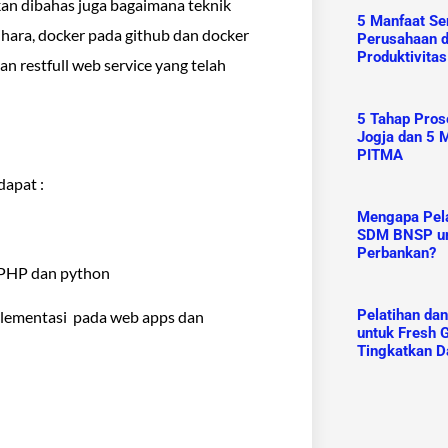
an dibahas juga bagaimana teknik
5 Manfaat Ser
ara, docker pada github dan docker
Perusahaan 
Produktivitas
 restfull web service yang telah
5 Tahap Prose
Jogja dan 5 M
PITMA
dapat :
Mengapa Pelat
SDM BNSP un
Perbankan?
 PHP dan python
Pelatihan da
lementasi pada web apps dan
untuk Fresh G
Tingkatkan D