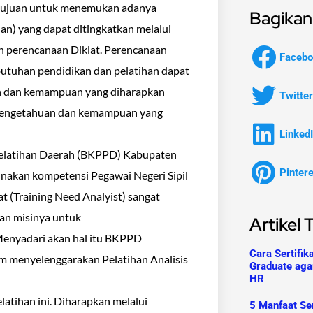
ertujuan untuk menemukan adanya
Bagikan 
an) yang dapat ditingkatkan melalui
gan perencanaan Diklat. Perencanaan
Facebo
ebutuhan pendidikan dan pelatihan dapat
an dan kemampuan yang diharapkan
Twitter
n pengetahuan dan kemampuan yang
Linked
 Pelatihan Daerah (BKPPD) Kabupaten
Pinter
akan kompetensi Pegawai Negeri Sipil
t (Training Need Analyist) sangat
an misinya untuk
Artikel 
nyadari akan hal itu BKPPD
Cara Sertifik
m menyelenggarakan Pelatihan Analisis
Graduate aga
HR
atihan ini. Diharapkan melalui
5 Manfaat Ser