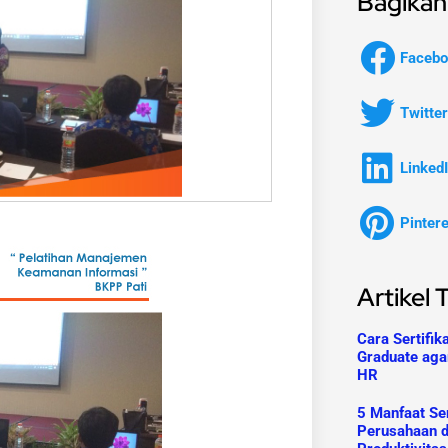
Bagikan 
Facebo
Twitter
Linked
Pinter
Artikel 
Cara Sertifik
Graduate aga
HR
5 Manfaat Ser
Perusahaan 