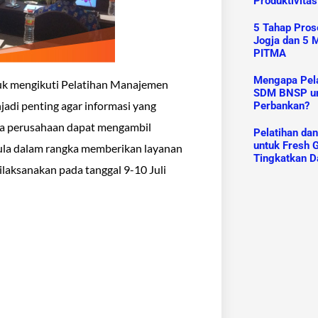
Produktivitas
5 Tahap Prose
Jogja dan 5 M
PITMA
Mengapa Pelat
uk mengikuti Pelatihan Manajemen
SDM BNSP un
di penting agar informasi yang
Perbankan?
gga perusahaan dapat mengambil
Pelatihan da
untuk Fresh G
ula dalam rangka memberikan layanan
Tingkatkan D
ilaksanakan pada tanggal 9-10 Juli