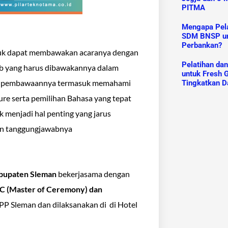
PITMA
Mengapa Pelat
SDM BNSP un
Perbankan?
tuk dapat membawakan acaranya dengan
Pelatihan da
ab yang harus dibawakannya dalam
untuk Fresh G
am pembawaannya termasuk memahami
Tingkatkan D
ure serta pemilihan Bahasa yang tepat
 menjadi hal penting yang jarus
dan tanggungjawabnya
abupaten Sleman
bekerjasama dengan
C (Master of Ceremony) dan
BKPP Sleman dan dilaksanakan di di Hotel