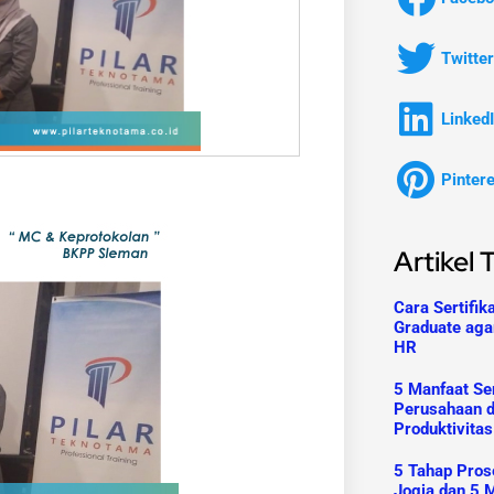
Twitter
Linked
Pinter
Artikel 
Cara Sertifik
Graduate aga
HR
5 Manfaat Ser
Perusahaan 
Produktivitas
5 Tahap Prose
Jogja dan 5 M