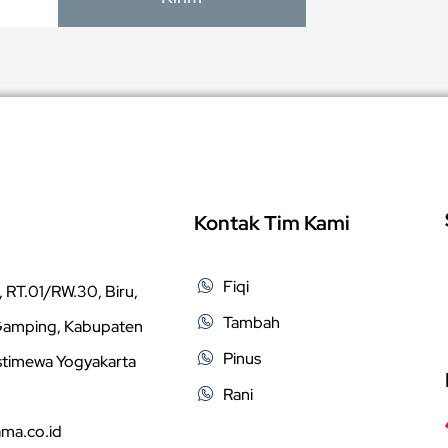
Kontak Tim Kami
Fiqi
 RT.01/RW.30, Biru,
Tambah
 Gamping, Kabupaten
Pinus
stimewa Yogyakarta
Rani
ama.co.id