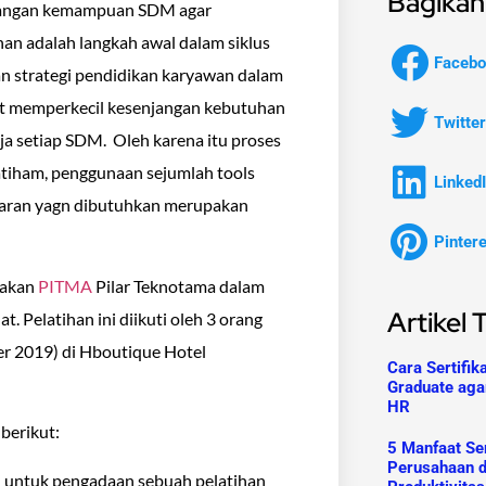
Bagikan 
bangan kemampuan SDM agar
han adalah langkah awal dalam siklus
Facebo
n strategi pendidikan karyawan dalam
pat memperkecil kesenjangan kebutuhan
Twitter
a setiap SDM. Oleh karena itu proses
atiham, penggunaan sejumlah tools
Linked
ggaran yagn dibutuhkan merupakan
Pinter
yakan
PITMA
Pilar Teknotama dalam
Artikel 
 Pelatihan ini diikuti oleh 3 orang
er 2019) di Hboutique Hotel
Cara Sertifik
Graduate aga
HR
 berikut:
5 Manfaat Ser
Perusahaan 
 untuk pengadaan sebuah pelatihan