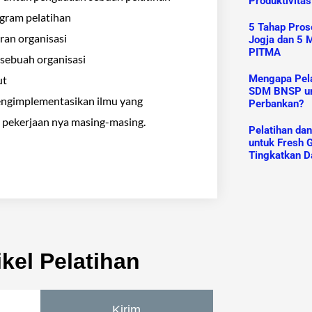
Produktivitas
gram pelatihan
5 Tahap Prose
ran organisasi
Jogja dan 5 M
PITMA
 sebuah organisasi
Mengapa Pelat
ut
SDM BNSP un
engimplementasikan ilmu yang
Perbankan?
pekerjaan nya masing-masing.
Pelatihan da
untuk Fresh G
Tingkatkan D
kel Pelatihan
Kirim